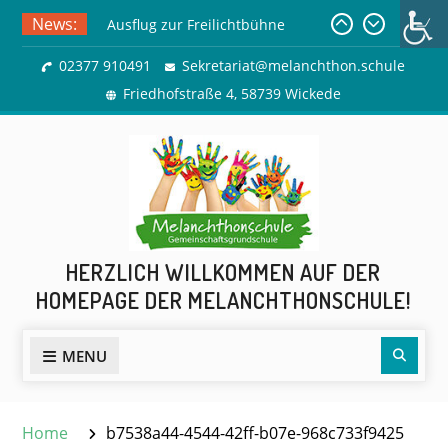
Skip
News:
Ausflug zur Freilichtbühne
to
Herdringen
content
02377 910491
Sekretariat@melanchthon.schule
Sommerferien
Friedhofstraße 4, 58739 Wickede
HERZLICH WILLKOMMEN AUF DER
HOMEPAGE DER MELANCHTHONSCHULE!
Sear
MENU
Home
b7538a44-4544-42ff-b07e-968c733f9425