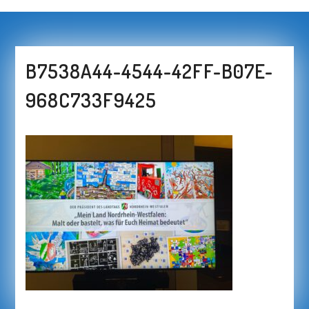
B7538A44-4544-42FF-B07E-
968C733F9425