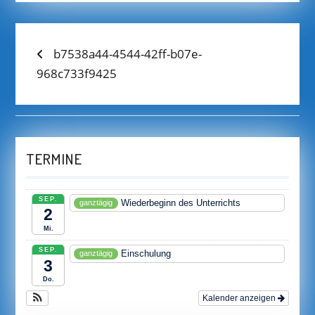
BEITRAGS-
Previous
b7538a44-4544-42ff-b07e-
post:
968c733f9425
NAVIGATION
TERMINE
SEP.
Wiederbeginn des Unterrichts
ganztägig
2
Mi.
SEP.
Einschulung
ganztägig
3
Do.
Kalender anzeigen