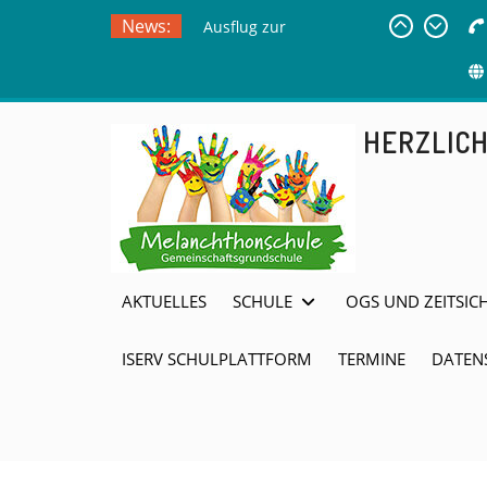
Ausflug zur
Skip
News:
Freilichtbühne
to
Herdringen
content
Sommerferien
HERZLIC
AKTUELLES
SCHULE
OGS UND ZEITSIC
ISERV SCHULPLATTFORM
TERMINE
DATEN