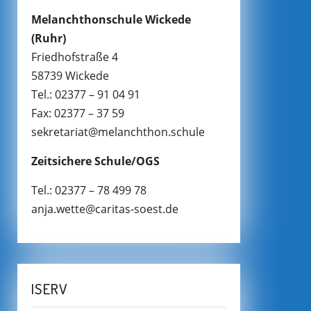
Melanchthonschule Wickede
(Ruhr)
Friedhofstraße 4
58739 Wickede
Tel.: 02377 – 91 04 91
Fax: 02377 – 37 59
sekretariat@melanchthon.schule
Zeitsichere Schule/OGS
Tel.: 02377 – 78 499 78
anja.wette@caritas-soest.de
ISERV