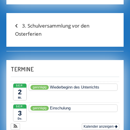
BEITRAGS-
Previous
3. Schulversammlung vor den
post:
Osterferien
NAVIGATION
TERMINE
SEP.
Wiederbeginn des Unterrichts
ganztägig
2
Mi.
SEP.
Einschulung
ganztägig
3
Do.
Kalender anzeigen