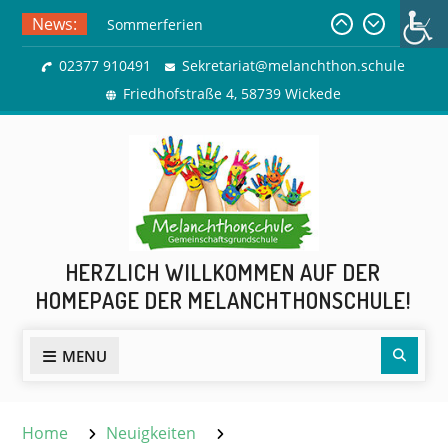
Skip
News:
Sommerferien
to
Ausflug zur Freilichtbühne
content
02377 910491
Sekretariat@melanchthon.schule
Herdringen
Friedhofstraße 4, 58739 Wickede
HERZLICH WILLKOMMEN AUF DER
HOMEPAGE DER MELANCHTHONSCHULE!
Sear
MENU
Home
Neuigkeiten