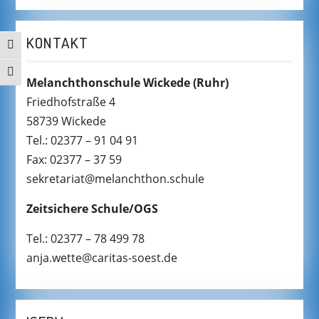
KONTAKT
UMSCHALTEN AUF HOHE KONTRASTE
SCHRIFT VERGRÖSSERN
Melanchthonschule Wickede
(Ruhr)
Friedhofstraße 4
58739 Wickede
Tel.: 02377 – 91 04 91
Fax: 02377 – 37 59
sekretariat@melanchthon.schule
Zeitsichere Schule/OGS
Tel.: 02377 – 78 499 78
anja.wette@caritas-soest.de