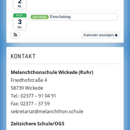
2
Mi.
SEP.
Einschulung
ganztägig
3
Do.
Kalender anzeigen
KONTAKT
Melanchthonschule Wickede
(Ruhr)
Friedhofstraße 4
58739 Wickede
Tel.: 02377 – 91 04 91
Fax: 02377 – 37 59
sekretariat@melanchthon.schule
Zeitsichere Schule/OGS