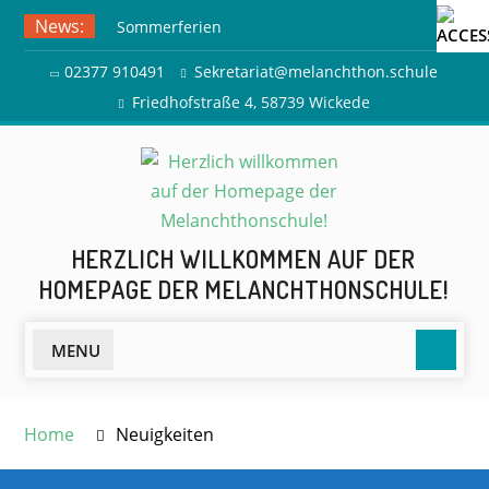
Skip
News:
Sommerferien
to
Ausflug zur Freilichtbühne
content
02377 910491
Sekretariat@melanchthon.schule
Herdringen
Friedhofstraße 4, 58739 Wickede
HERZLICH WILLKOMMEN AUF DER
HOMEPAGE DER MELANCHTHONSCHULE!
Searc
MENU
Home
Neuigkeiten