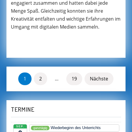
engagiert zusammen und hatten dabei jede
Menge Spaß. Gleichzeitig konnten sie ihre
Kreativität entfalten und wichtige Erfahrungen im
Umgang mit digitalen Medien sammeln.
SEITENNUMMERIERUNG
1
2
…
19
Nächste
DER
BEITRÄGE
TERMINE
SEP.
Wiederbeginn des Unterrichts
ganztägig