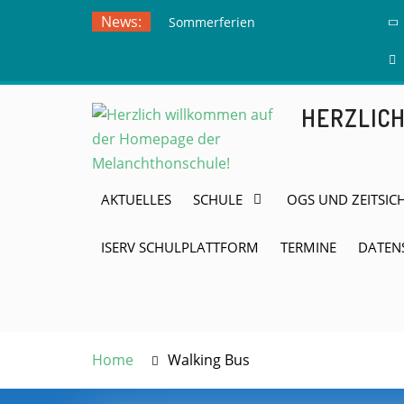
Skip
News:
Sommerferien
to
Ausflug zur
content
Freilichtbühne
Herdringen
HERZLIC
AKTUELLES
SCHULE
OGS UND ZEITSIC
ISERV SCHULPLATTFORM
TERMINE
DATEN
Home
Walking Bus