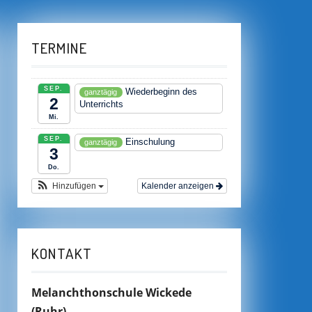
TERMINE
SEP.
Wiederbeginn des
ganztägig
2
Unterrichts
Mi.
SEP.
Einschulung
ganztägig
3
Do.
Hinzufügen
Kalender anzeigen
KONTAKT
Melanchthonschule Wickede
(Ruhr)