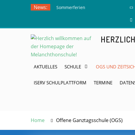
Skip
News:
Sommerferien
to
Ausflug zur
content
Freilichtbühne
Herdringen
HERZLIC
AKTUELLES
SCHULE
OGS UND ZEITSIC
ISERV SCHULPLATTFORM
TERMINE
DATEN
Home
Offene Ganztagsschule (OGS)