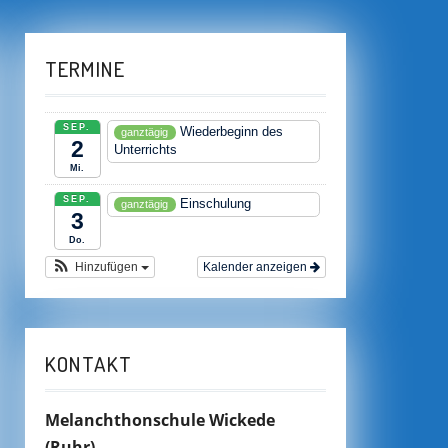
TERMINE
SEP.
Wiederbeginn des
ganztägig
2
Unterrichts
Mi.
SEP.
Einschulung
ganztägig
3
Do.
Hinzufügen
Kalender anzeigen
KONTAKT
Melanchthonschule Wickede
(Ruhr)