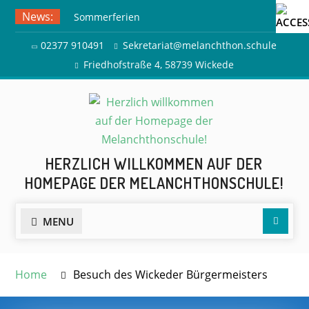
Skip
News:
Sommerferien
to
Ausflug zur Freilichtbühne
content
02377 910491
Sekretariat@melanchthon.schule
Herdringen
Friedhofstraße 4, 58739 Wickede
HERZLICH WILLKOMMEN AUF DER
HOMEPAGE DER MELANCHTHONSCHULE!
Searc
MENU
Home
Besuch des Wickeder Bürgermeisters