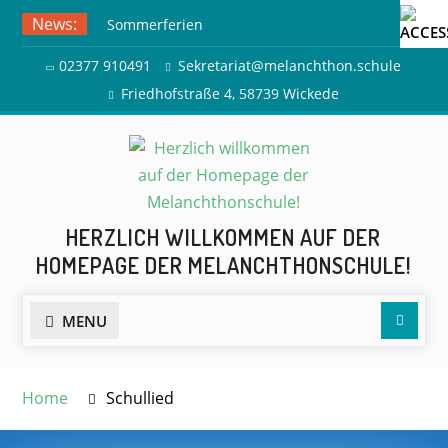
Skip
News:
Sommerferien
to
Ausflug zur Freilichtbühne
content
02377 910491
Sekretariat@melanchthon.schule
Herdringen
Friedhofstraße 4, 58739 Wickede
HERZLICH WILLKOMMEN AUF DER
HOMEPAGE DER MELANCHTHONSCHULE!
Searc
MENU
Home
Schullied