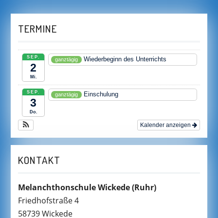
TERMINE
SEP.
Wiederbeginn des Unterrichts
ganztägig
2
Mi.
SEP.
Einschulung
ganztägig
3
Do.
Kalender anzeigen
KONTAKT
Melanchthonschule Wickede
(Ruhr)
Friedhofstraße 4
58739 Wickede