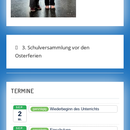
BEITRAGS-
Previous
3. Schulversammlung vor den
post:
Osterferien
NAVIGATION
TERMINE
SEP.
Wiederbeginn des Unterrichts
ganztägig
2
Mi.
SEP.
Einschulung
ganztägig