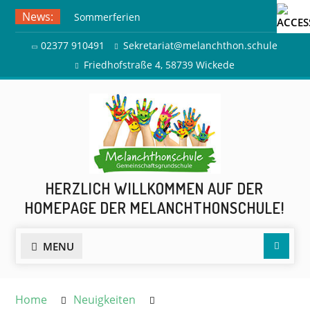
Skip
News:
Sommerferien
to
Ausflug zur Freilichtbühne
content
02377 910491
Sekretariat@melanchthon.schule
Herdringen
Friedhofstraße 4, 58739 Wickede
HERZLICH WILLKOMMEN AUF DER
HOMEPAGE DER MELANCHTHONSCHULE!
Searc
MENU
Home
Neuigkeiten