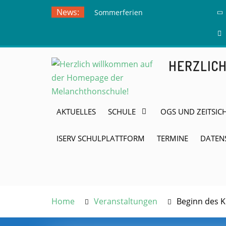
Skip
News:
Sommerferien
to
Ausflug zur
content
Freilichtbühne
Herdringen
HERZLIC
AKTUELLES
SCHULE
OGS UND ZEITSIC
ISERV SCHULPLATTFORM
TERMINE
DATEN
Home
Veranstaltungen
Beginn des K