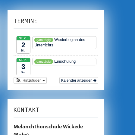
TERMINE
SEP.
Wiederbeginn des
ganztägig
2
Unterrichts
Mi.
SEP.
Einschulung
ganztägig
3
Do.
Hinzufügen
Kalender anzeigen
KONTAKT
Melanchthonschule Wickede
(Ruhr)