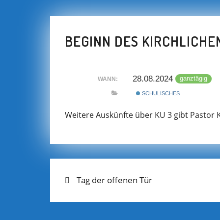
BEGINN DES KIRCHLICHE
28.08.2024
ganztägig
WANN:
SCHULISCHES
Weitere Auskünfte über KU 3 gibt Pastor K
Previous
BEITRAGS-
Tag der offenen Tür
post:
NAVIGATION