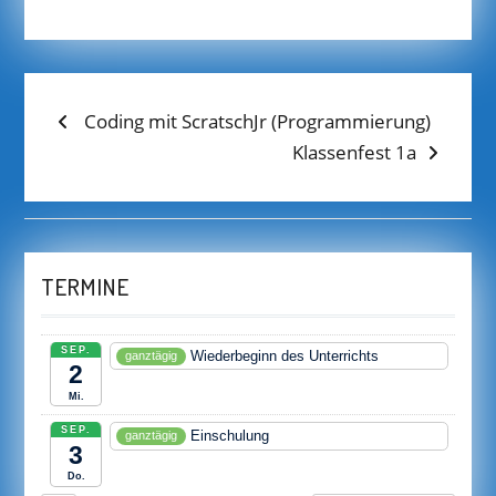
BEITRAGS-
Previous
Coding mit ScratschJr (Programmierung)
post:
Next
Klassenfest 1a
NAVIGATION
post:
TERMINE
SEP.
Wiederbeginn des Unterrichts
ganztägig
2
Mi.
SEP.
Einschulung
ganztägig
3
Do.