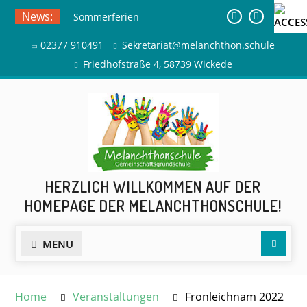
Skip
News:
Sommerferien
to
Ausflug zur Freilichtbühne
content
02377 910491
Sekretariat@melanchthon.schule
Herdringen
Friedhofstraße 4, 58739 Wickede
HERZLICH WILLKOMMEN AUF DER
HOMEPAGE DER MELANCHTHONSCHULE!
Searc
MENU
Home
Veranstaltungen
Fronleichnam 2022