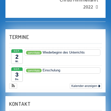
NAVIGATION
post:
2022
TERMINE
SEP.
Wiederbeginn des Unterrichts
ganztägig
2
Mi.
SEP.
Einschulung
ganztägig
3
Do.
Kalender anzeigen
KONTAKT