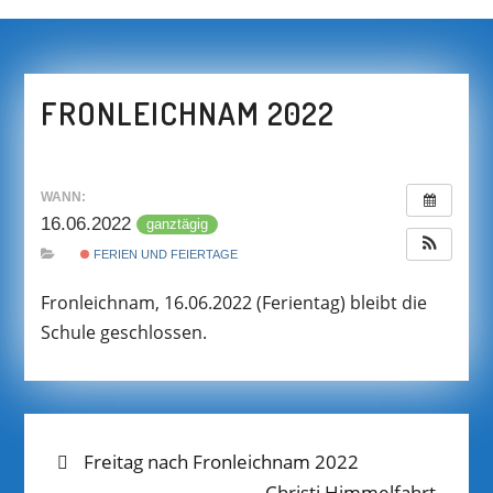
FRONLEICHNAM 2022
WANN:
16.06.2022
ganztägig
FERIEN UND FEIERTAGE
Fronleichnam, 16.06.2022 (Ferientag) bleibt die
Schule geschlossen.
BEITRAGS-
Previous
Freitag nach Fronleichnam 2022
post:
Next
Christi Himmelfahrt