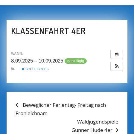
KLASSENFAHRT 4ER
WANN:
8.09.2025 – 10.09.2025
ganztägig
SCHULISCHES
BEITRAGS-
Previous
Beweglicher Ferientag- Freitag nach
post:
Fronleichnam
NAVIGATION
Next
Waldjugendspiele
post:
Gunner Hude 4er