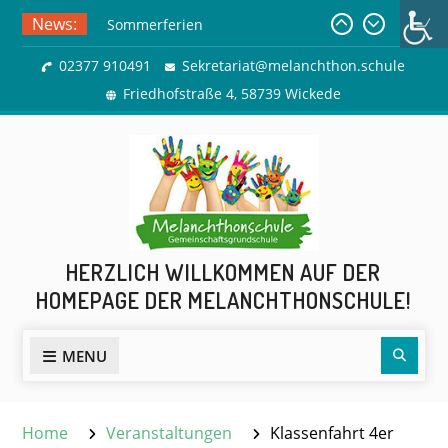
Skip
News:
Sommerferien
to
Ausflug zur Freilichtbühne
content
02377 910491
Sekretariat@melanchthon.schule
Herdringen
Friedhofstraße 4, 58739 Wickede
HERZLICH WILLKOMMEN AUF DER
HOMEPAGE DER MELANCHTHONSCHULE!
Sear
MENU
Home
Veranstaltungen
Klassenfahrt 4er