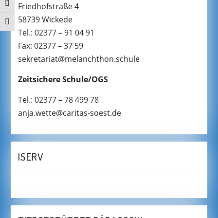
UMSCHALTEN AUF HOHE KONTRASTE
Friedhofstraße 4
58739 Wickede
SCHRIFT VERGRÖSSERN
Tel.: 02377 – 91 04 91
Fax: 02377 – 37 59
sekretariat@melanchthon.schule
Zeitsichere Schule/OGS
Tel.: 02377 – 78 499 78
anja.wette@caritas-soest.de
ISERV