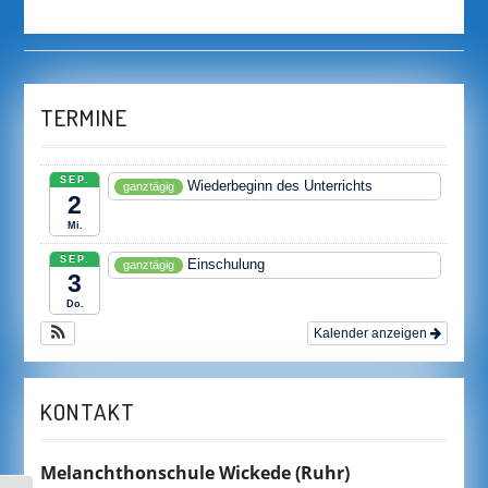
TERMINE
SEP.
Wiederbeginn des Unterrichts
ganztägig
2
Mi.
SEP.
Einschulung
ganztägig
3
Do.
Kalender anzeigen
KONTAKT
Melanchthonschule Wickede
(Ruhr)