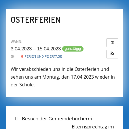
OSTERFERIEN
WANN:
3.04.2023 – 15.04.2023
ganztägig
FERIEN UND FEIERTAGE
Wir verabschieden uns in die Osterferien und
sehen uns am Montag, den 17.04.2023 wieder in
der Schule.
BEITRAGS-
Previous
Besuch der Gemeindebücherei
post:
Next
Elternsprechtag im
NAVIGATION