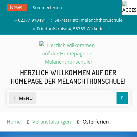
Skip
News:
Sommerferien
to
Ausflug zur Freilichtbühne
content
02377 910491
Sekretariat@melanchthon.schule
Herdringen
Friedhofstraße 4, 58739 Wickede
HERZLICH WILLKOMMEN AUF DER
HOMEPAGE DER MELANCHTHONSCHULE!
Searc
MENU
Home
Veranstaltungen
Osterferien