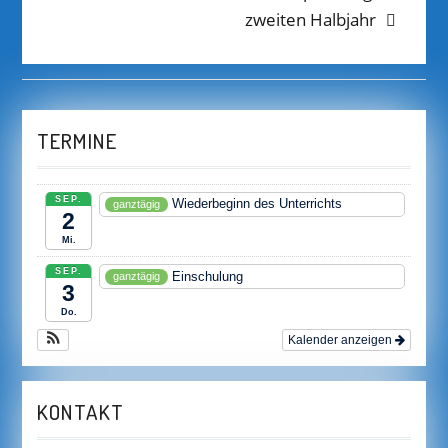
post:
zweiten Halbjahr
TERMINE
SEP.
Wiederbeginn des Unterrichts
ganztägig
2
Mi.
SEP.
Einschulung
ganztägig
3
Do.
Kalender anzeigen
KONTAKT