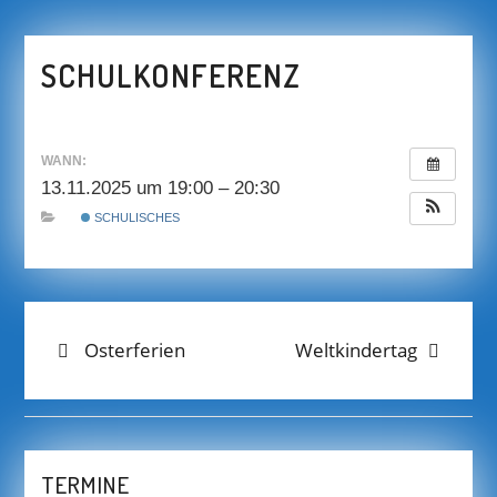
SCHULKONFERENZ
WANN:
13.11.2025 um 19:00 – 20:30
SCHULISCHES
BEITRAGS-
Previous
Next
Osterferien
Weltkindertag
post:
post:
NAVIGATION
TERMINE