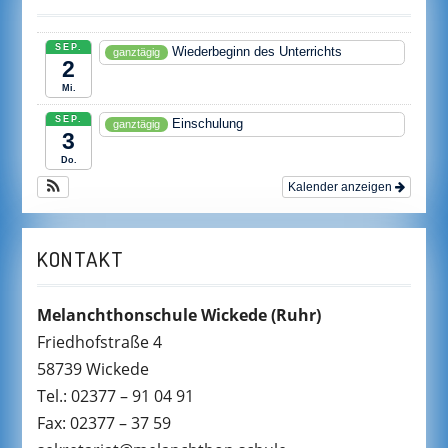
SEP.
Wiederbeginn des Unterrichts
ganztägig
2
Mi.
SEP.
Einschulung
ganztägig
3
Do.
Kalender anzeigen
KONTAKT
Melanchthonschule Wickede
(Ruhr)
Friedhofstraße 4
58739 Wickede
Tel.: 02377 – 91 04 91
Fax: 02377 – 37 59