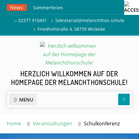
Skip
News:
Sommerferien
to
Ausflug zur Freilichtbühne
content
02377 910491
Sekretariat@melanchthon.schule
Herdringen
Friedhofstraße 4, 58739 Wickede
HERZLICH WILLKOMMEN AUF DER
HOMEPAGE DER MELANCHTHONSCHULE!
Searc
MENU
Home
Veranstaltungen
Schulkonferenz