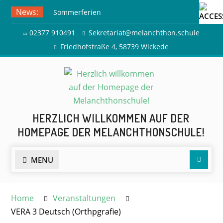
Skip
News:
Sommerferien
to
Ausflug zur Freilichtbühne
content
02377 910491
Sekretariat@melanchthon.schule
Herdringen
Friedhofstraße 4, 58739 Wickede
HERZLICH WILLKOMMEN AUF DER
HOMEPAGE DER MELANCHTHONSCHULE!
Searc
MENU
Home
Veranstaltungen
VERA 3 Deutsch (Orthpgrafie)