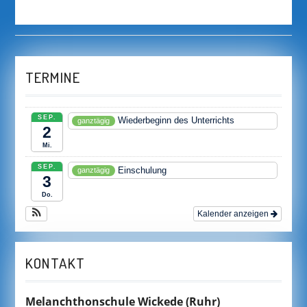
TERMINE
SEP.
Wiederbeginn des Unterrichts
ganztägig
2
Mi.
SEP.
Einschulung
ganztägig
3
Do.
Kalender anzeigen
KONTAKT
Melanchthonschule Wickede
(Ruhr)