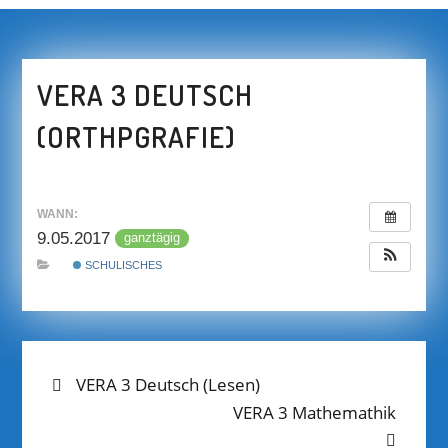
VERA 3 DEUTSCH
(ORTHPGRAFIE)
WANN:
9.05.2017
ganztägig
SCHULISCHES
BEITRAGS-
Previous
VERA 3 Deutsch (Lesen)
post:
Next
VERA 3 Mathemathik
NAVIGATION
post: