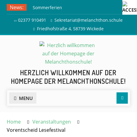
Skip
News:
Sommerferien
to
Ausflug zur Freilichtbühne
content
02377 910491
Sekretariat@melanchthon.schule
Herdringen
Friedhofstraße 4, 58739 Wickede
HERZLICH WILLKOMMEN AUF DER
HOMEPAGE DER MELANCHTHONSCHULE!
Searc
MENU
Home
Veranstaltungen
Vorentscheid Lesefestival