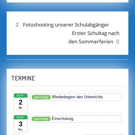
BEITRAGS-
Previous
Fotoshooting unserer Schulabgänger
post:
Next
Erster Schultag nach
NAVIGATION
post:
den Sommerferien
TERMINE
SEP.
Wiederbeginn des Unterrichts
ganztägig
2
Mi.
SEP.
Einschulung
ganztägig
3
Do.