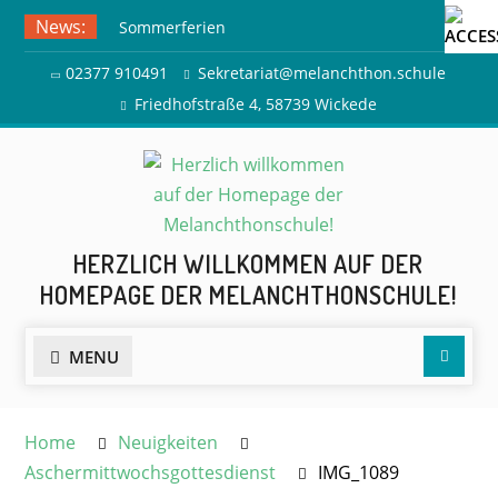
Skip
News:
Sommerferien
to
Ausflug zur Freilichtbühne
content
02377 910491
Sekretariat@melanchthon.schule
Herdringen
Friedhofstraße 4, 58739 Wickede
HERZLICH WILLKOMMEN AUF DER
HOMEPAGE DER MELANCHTHONSCHULE!
Searc
MENU
Home
Neuigkeiten
Aschermittwochsgottesdienst
IMG_1089