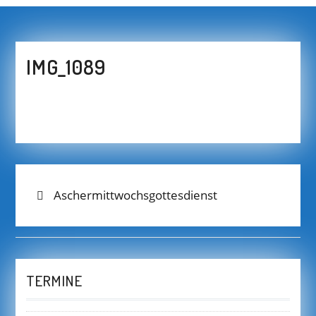
IMG_1089
BEITRAGS-
Previous
Aschermittwochsgottesdienst
post:
NAVIGATION
TERMINE