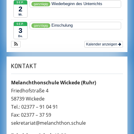
SEP.
Wiederbeginn des Unterrichts
ganztägig
2
Mi.
SEP.
Einschulung
ganztägig
3
Do.
Kalender anzeigen
KONTAKT
Melanchthonschule Wickede
(Ruhr)
Friedhofstraße 4
58739 Wickede
Tel.: 02377 – 91 04 91
Fax: 02377 – 37 59
sekretariat@melanchthon.schule