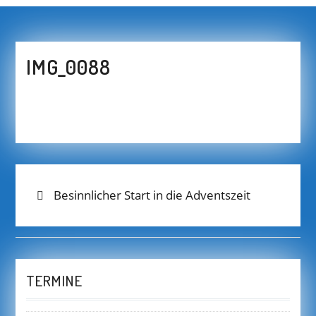
IMG_0088
BEITRAGS-
Previous
Besinnlicher Start in die Adventszeit
post:
NAVIGATION
TERMINE