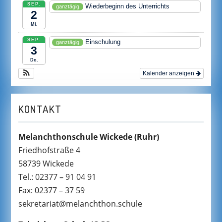
SEP.
Wiederbeginn des Unterrichts
ganztägig
2
Mi.
SEP.
Einschulung
ganztägig
3
Do.
Kalender anzeigen
KONTAKT
Melanchthonschule Wickede
(Ruhr)
Friedhofstraße 4
58739 Wickede
Tel.: 02377 – 91 04 91
Fax: 02377 – 37 59
sekretariat@melanchthon.schule