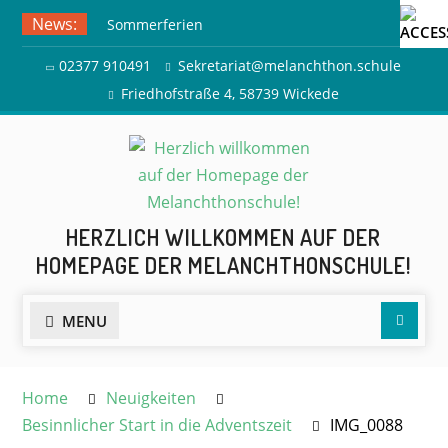
Skip
News:
Sommerferien
to
Ausflug zur Freilichtbühne
content
02377 910491
Sekretariat@melanchthon.schule
Herdringen
Friedhofstraße 4, 58739 Wickede
HERZLICH WILLKOMMEN AUF DER
HOMEPAGE DER MELANCHTHONSCHULE!
Searc
MENU
Home
Neuigkeiten
Besinnlicher Start in die Adventszeit
IMG_0088