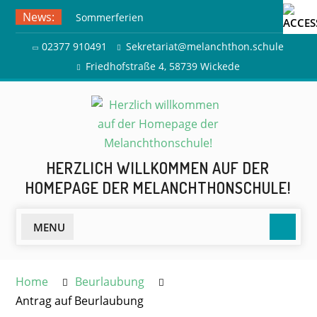
Skip
News:
Sommerferien
to
Ausflug zur Freilichtbühne
content
02377 910491
Sekretariat@melanchthon.schule
Herdringen
Friedhofstraße 4, 58739 Wickede
HERZLICH WILLKOMMEN AUF DER
HOMEPAGE DER MELANCHTHONSCHULE!
Searc
MENU
Home
Beurlaubung
Antrag auf Beurlaubung