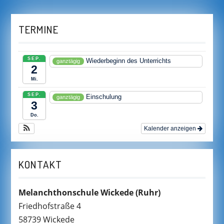
TERMINE
SEP.
Wiederbeginn des Unterrichts
ganztägig
2
Mi.
SEP.
Einschulung
ganztägig
3
Do.
Kalender anzeigen
KONTAKT
Melanchthonschule Wickede
(Ruhr)
Friedhofstraße 4
58739 Wickede