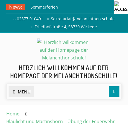
Skip
News:
Sommerferien
to
Ausflug zur Freilichtbühne
content
02377 910491
Sekretariat@melanchthon.schule
Herdringen
Friedhofstraße 4, 58739 Wickede
HERZLICH WILLKOMMEN AUF DER
HOMEPAGE DER MELANCHTHONSCHULE!
Searc
MENU
Home
Blaulicht und Martinshorn – Übung der Feuerwehr