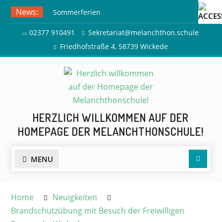
Skip
News:
Sommerferien
to
Ausflug zur Freilichtbühne
content
02377 910491
Sekretariat@melanchthon.schule
Herdringen
Friedhofstraße 4, 58739 Wickede
HERZLICH WILLKOMMEN AUF DER
HOMEPAGE DER MELANCHTHONSCHULE!
Searc
MENU
Home
Neuigkeiten
Brandschutzübung mit Besuch der Freiwilligen