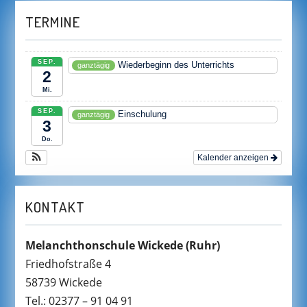
TERMINE
SEP.
Wiederbeginn des Unterrichts
ganztägig
2
Mi.
SEP.
Einschulung
ganztägig
3
Do.
Kalender anzeigen
KONTAKT
Melanchthonschule Wickede
(Ruhr)
Friedhofstraße 4
58739 Wickede
Tel.: 02377 – 91 04 91