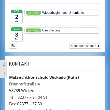
SEP.
Wiederbeginn des Unterrichts
ganztägig
2
Mi.
SEP.
Einschulung
ganztägig
3
Do.
Kalender anzeigen
KONTAKT
UMSCHALTEN AUF HOHE KONTRASTE
SCHRIFT VERGRÖSSERN
Melanchthonschule Wickede
(Ruhr)
Friedhofstraße 4
58739 Wickede
Tel.: 02377 – 91 04 91
Fax: 02377 – 37 59