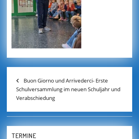
BEITRAGS-
Previous
Buon Giorno und Arrivederci- Erste
post:
Schulversammlung im neuen Schuljahr und
NAVIGATION
Verabschiedung
TERMINE