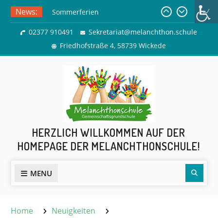
Skip
News:
Sommerferien
to
Ausflug zur Freilichtbühne
content
02377 910491
Sekretariat@melanchthon.schule
Herdringen
Friedhofstraße 4, 58739 Wickede
HERZLICH WILLKOMMEN AUF DER
HOMEPAGE DER MELANCHTHONSCHULE!
Sear
MENU
Home
Neuigkeiten