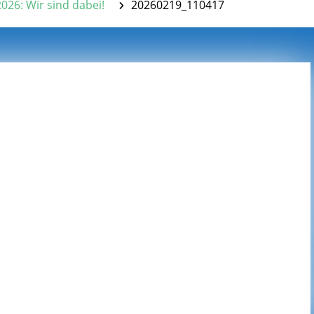
26: Wir sind dabei!
20260219_110417