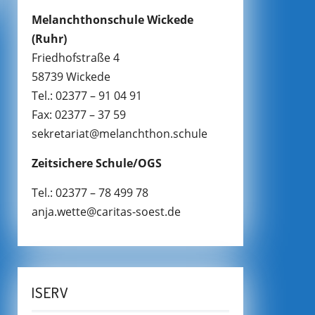
Melanchthonschule Wickede
(Ruhr)
Friedhofstraße 4
58739 Wickede
Tel.: 02377 – 91 04 91
Fax: 02377 – 37 59
sekretariat@melanchthon.schule
Zeitsichere Schule/OGS
Tel.: 02377 – 78 499 78
anja.wette@caritas-soest.de
ISERV