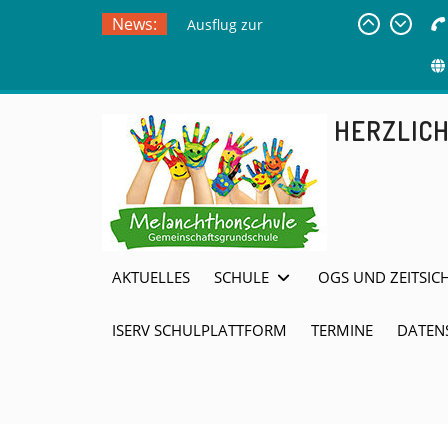
Ausflug zur
Skip
News:
Freilichtbühne
to
Herdringen
content
Sommerferien
HERZLIC
AKTUELLES
SCHULE
OGS UND ZEITSIC
ISERV SCHULPLATTFORM
TERMINE
DATEN