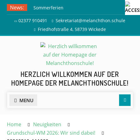
Skip
News:
Sommerferien
to
Ausflug zur Freilichtbühne
content
02377 910491
Sekretariat@melanchthon.schule
Herdringen
Friedhofstraße 4, 58739 Wickede
HERZLICH WILLKOMMEN AUF DER
HOMEPAGE DER MELANCHTHONSCHULE!
Searc
MENU
Home
Neuigkeiten
Grundschul-WM 2026: Wir sind dabei!