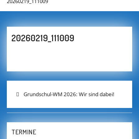
20260219_111009
20260219_111009
BEITRAGS-
Previous
Grundschul-WM 2026: Wir sind dabei!
post:
NAVIGATION
TERMINE