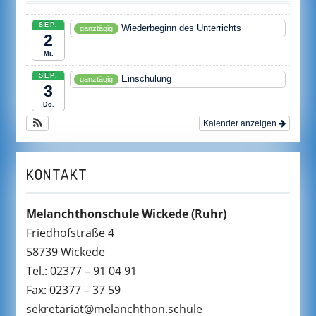
SEP.
Wiederbeginn des Unterrichts
ganztägig
2
Mi.
SEP.
Einschulung
ganztägig
3
Do.
Kalender anzeigen
KONTAKT
Melanchthonschule Wickede
(Ruhr)
Friedhofstraße 4
58739 Wickede
Tel.: 02377 – 91 04 91
Fax: 02377 – 37 59
sekretariat@melanchthon.schule