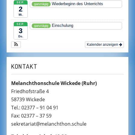
SEP.
Wiederbeginn des Unterrichts
ganztägig
2
Mi.
SEP.
Einschulung
ganztägig
3
Do.
Kalender anzeigen
KONTAKT
Melanchthonschule Wickede
(Ruhr)
Friedhofstraße 4
58739 Wickede
Tel.: 02377 – 91 04 91
Fax: 02377 – 37 59
sekretariat@melanchthon.schule