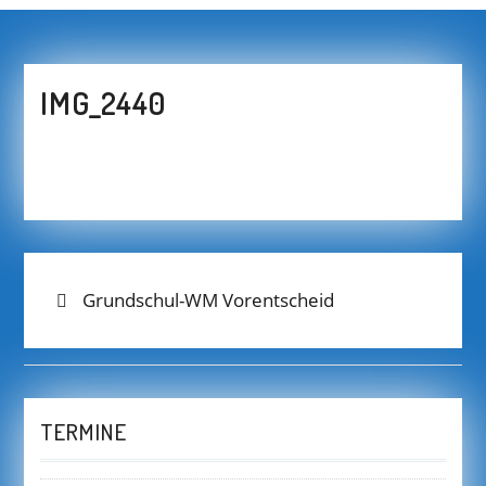
IMG_2440
BEITRAGS-
Previous
Grundschul-WM Vorentscheid
post:
NAVIGATION
TERMINE