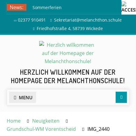
Skip
News:
Sommerferien
to
Ausflug zur Freilichtbühne
content
02377 910491
Sekretariat@melanchthon.schule
Herdringen
Friedhofstraße 4, 58739 Wickede
HERZLICH WILLKOMMEN AUF DER
HOMEPAGE DER MELANCHTHONSCHULE!
Searc
MENU
Home
Neuigkeiten
Grundschul-WM Vorentscheid
IMG_2440