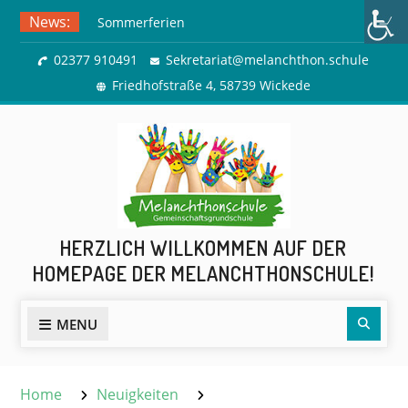
Skip
News:
Sommerferien
to
Ausflug zur Freilichtbühne
content
02377 910491
Sekretariat@melanchthon.schule
Herdringen
Friedhofstraße 4, 58739 Wickede
HERZLICH WILLKOMMEN AUF DER
HOMEPAGE DER MELANCHTHONSCHULE!
Sear
MENU
Home
Neuigkeiten