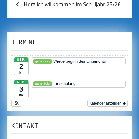
BEITRAGS-
Previous
Herzlich willkommen im Schuljahr 25/26
post:
NAVIGATION
TERMINE
SEP.
Wiederbeginn des Unterrichts
ganztägig
2
Mi.
SEP.
Einschulung
ganztägig
3
Do.
Kalender anzeigen
KONTAKT