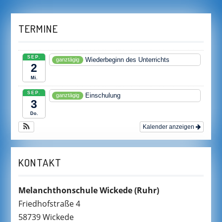
TERMINE
SEP.
Wiederbeginn des Unterrichts
ganztägig
2
Mi.
SEP.
Einschulung
ganztägig
3
Do.
Kalender anzeigen
KONTAKT
Melanchthonschule Wickede
(Ruhr)
Friedhofstraße 4
58739 Wickede