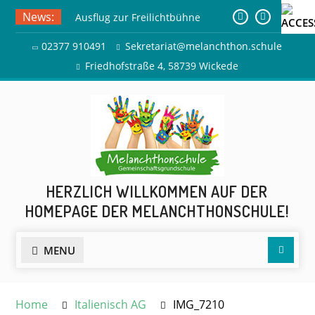
Skip
News:
Ausflug zur Freilichtbühne
to
Herdringen
content
02377 910491
Sekretariat@melanchthon.schule
Sommerferien
Friedhofstraße 4, 58739 Wickede
HERZLICH WILLKOMMEN AUF DER
HOMEPAGE DER MELANCHTHONSCHULE!
Searc
MENU
Home
Italienisch AG
IMG_7210