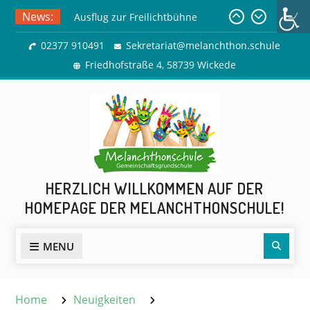
Skip
News:
Ausflug zur Freilichtbühne
to
Herdringen
content
02377 910491
Sekretariat@melanchthon.schule
Sommerferien
Friedhofstraße 4, 58739 Wickede
HERZLICH WILLKOMMEN AUF DER
HOMEPAGE DER MELANCHTHONSCHULE!
Sear
MENU
Home
Neuigkeiten