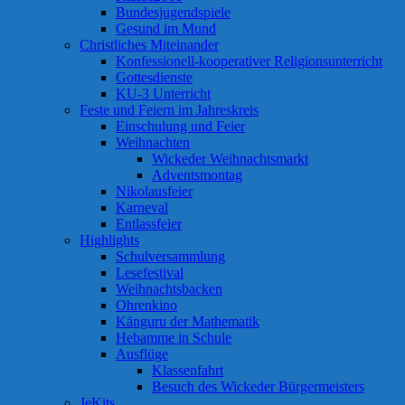
Bundesjugendspiele
Gesund im Mund
Christliches Miteinander
Konfessionell-kooperativer Religionsunterricht
Gottesdienste
KU-3 Unterricht
Feste und Feiern im Jahreskreis
Einschulung und Feier
Weihnachten
Wickeder Weihnachtsmarkt
Adventsmontag
Nikolausfeier
Karneval
Entlassfeier
Highlights
Schulversammlung
Lesefestival
Weihnachtsbacken
Ohrenkino
Känguru der Mathematik
Hebamme in Schule
Ausflüge
Klassenfahrt
Besuch des Wickeder Bürgermeisters
JeKits