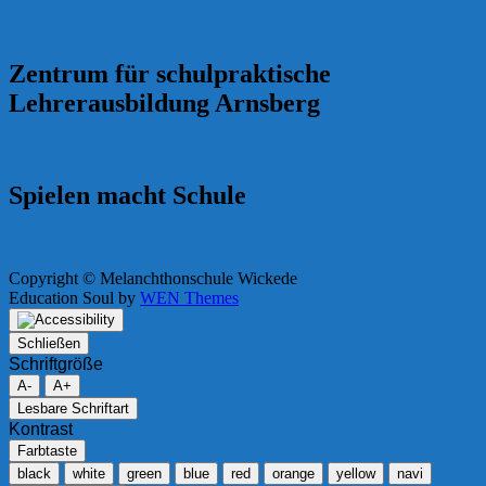
Zentrum für schulpraktische
Lehrerausbildung Arnsberg
Spielen macht Schule
Copyright © Melanchthonschule Wickede
Education Soul by
WEN Themes
Schließen
Schriftgröße
A-
A+
Lesbare Schriftart
Kontrast
Farbtaste
black
white
green
blue
red
orange
yellow
navi