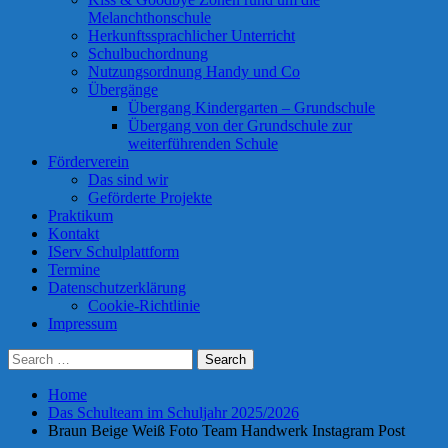
Melanchthonschule
Herkunftssprachlicher Unterricht
Schulbuchordnung
Nutzungsordnung Handy und Co
Übergänge
Übergang Kindergarten – Grundschule
Übergang von der Grundschule zur
weiterführenden Schule
Förderverein
Das sind wir
Geförderte Projekte
Praktikum
Kontakt
IServ Schulplattform
Termine
Datenschutzerklärung
Cookie-Richtlinie
Impressum
Search
Search
Search
Search
Close
for:
Home
Das Schulteam im Schuljahr 2025/2026
Braun Beige Weiß Foto Team Handwerk Instagram Post