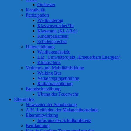
Orchester
Kreativität
Partizipation
Weltkindertag
Klassensprecher*In
Klassenrat (KLARA)
Kinderparlament
Schülersprecher
Umweltbildung
Waldjugendspiele
LIZ- Umweltprojekt „Erneuerbare Energien“
Klimaschutz
Verkehrs-und Mobilitätsbildung
Walking Bus
Verkehrspuppenbühne
Radfahrausbildung
Brandschutzübung
Übung der Feuerwehr
Elterninfos
Newsletter der Schulleitung
ABC Leitfaden der Melanchthonschule
Elternmitwirkung
Infos aus der Schulkonferenz
Beurlaubung
Kiss & Goodbye Zonen rund um die