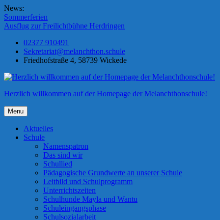
Skip
News:
to
Sommerferien
content
Ausflug zur Freilichtbühne Herdringen
02377 910491
Sekretariat@melanchthon.schule
Friedhofstraße 4, 58739 Wickede
Herzlich willkommen auf der Homepage der Melanchthonschule!
Menu
Aktuelles
Schule
Namenspatron
Das sind wir
Schullied
Pädagogische Grundwerte an unserer Schule
Leitbild und Schulprogramm
Unterrichtszeiten
Schulhunde Mayla und Wantu
Schuleingangsphase
Schulsozialarbeit