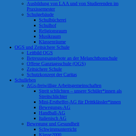
Ausbildung von LAA und von Studierenden im
Praxissemester
Schulgebäude
Schulbücherei
Schulhof
Religionsraum
Musikraum
Klassenräume
OGS und Zeitsichere Schule
Leitbild OGS
Betreuungsangebote an der Melanchthonschule
Offene Ganztagsschule (OGS)
Zeitsichere Schule
Schutzkonzept der Caritas
Schulleben
AGs-freiwillige Arbeitsgemeinschaften
Streit schlichten – unsere Schüler*innen als
Streitschlichter
Mini-Ersthelfer-AG für Drittklässler*innen
Bewegungs-AG
Handball-AG
Italienisch AG
Bewegung und Gesundheit
Schwimmunterricht
Klasse2000