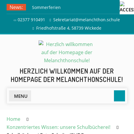
Skip
News:
Sommerferien
to
Ausflug zur Freilichtbühne
content
02377 910491
Sekretariat@melanchthon.schule
Herdringen
Friedhofstraße 4, 58739 Wickede
HERZLICH WILLKOMMEN AUF DER
HOMEPAGE DER MELANCHTHONSCHULE!
Searc
MENU
Home
Konzentriertes Wissen: unsere Schulbücherei!