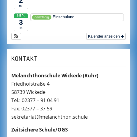
2
Mi.
SEP.
Einschulung
ganztägig
3
Do.
Kalender anzeigen
KONTAKT
Melanchthonschule Wickede
(Ruhr)
Friedhofstraße 4
58739 Wickede
Tel.: 02377 – 91 04 91
Fax: 02377 – 37 59
sekretariat@melanchthon.schule
Zeitsichere Schule/OGS