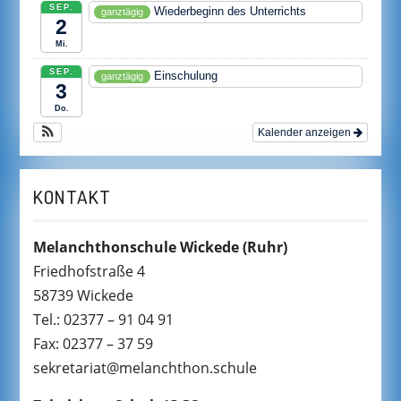
SEP.
Wiederbeginn des Unterrichts
ganztägig
2
Mi.
SEP.
Einschulung
ganztägig
3
Do.
Kalender anzeigen
KONTAKT
Melanchthonschule Wickede
(Ruhr)
Friedhofstraße 4
58739 Wickede
Tel.: 02377 – 91 04 91
Fax: 02377 – 37 59
sekretariat@melanchthon.schule