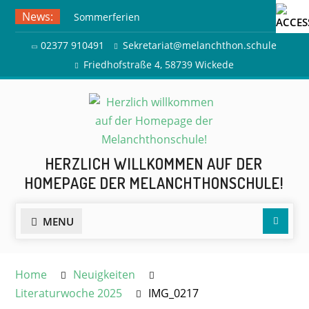
Skip
News:
Sommerferien
to
Ausflug zur Freilichtbühne
content
02377 910491
Sekretariat@melanchthon.schule
Herdringen
Friedhofstraße 4, 58739 Wickede
HERZLICH WILLKOMMEN AUF DER
HOMEPAGE DER MELANCHTHONSCHULE!
Searc
MENU
Home
Neuigkeiten
Literaturwoche 2025
IMG_0217