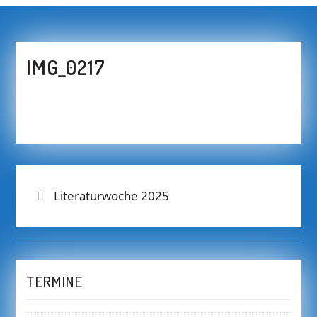
IMG_0217
BEITRAGS-
Previous
Literaturwoche 2025
post:
NAVIGATION
TERMINE