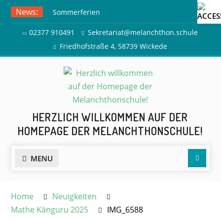
Skip
News:
Sommerferien
to
Ausflug zur Freilichtbühne
content
02377 910491
Sekretariat@melanchthon.schule
Herdringen
Friedhofstraße 4, 58739 Wickede
HERZLICH WILLKOMMEN AUF DER
HOMEPAGE DER MELANCHTHONSCHULE!
Searc
MENU
Home
Neuigkeiten
Mathe Känguru 2025
IMG_6588