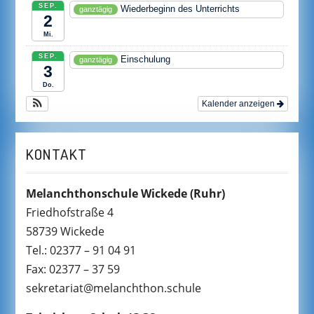
SEP.
Wiederbeginn des Unterrichts
ganztägig
2
Mi.
SEP.
Einschulung
ganztägig
3
Do.
Kalender anzeigen
KONTAKT
Melanchthonschule Wickede
(Ruhr)
Friedhofstraße 4
58739 Wickede
Tel.: 02377 – 91 04 91
Fax: 02377 – 37 59
sekretariat@melanchthon.schule