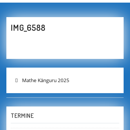
IMG_6588
BEITRAGS-
Previous
Mathe Känguru 2025
post:
NAVIGATION
TERMINE