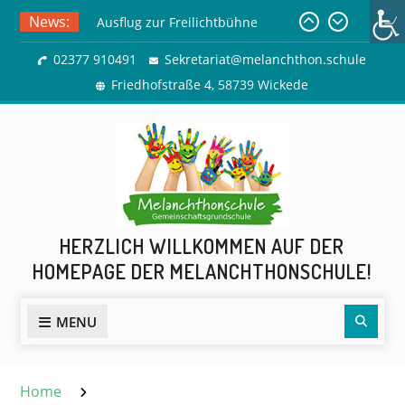
Skip
News:
Ausflug zur Freilichtbühne
to
Herdringen
content
02377 910491
Sekretariat@melanchthon.schule
Sommerferien
Friedhofstraße 4, 58739 Wickede
HERZLICH WILLKOMMEN AUF DER
HOMEPAGE DER MELANCHTHONSCHULE!
Sear
MENU
Home