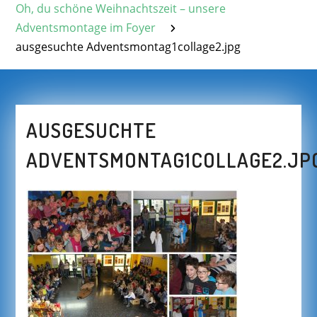
Oh, du schöne Weihnachtszeit – unsere
Adventsmontage im Foyer
ausgesuchte Adventsmontag1collage2.jpg
AUSGESUCHTE
ADVENTSMONTAG1COLLAGE2.JP