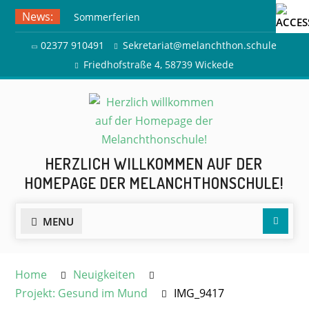
Skip
News:
Sommerferien
to
Ausflug zur Freilichtbühne
content
02377 910491
Sekretariat@melanchthon.schule
Herdringen
Friedhofstraße 4, 58739 Wickede
HERZLICH WILLKOMMEN AUF DER
HOMEPAGE DER MELANCHTHONSCHULE!
Searc
MENU
Home
Neuigkeiten
Projekt: Gesund im Mund
IMG_9417