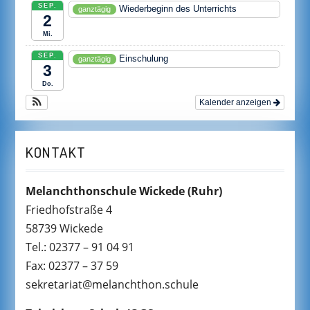
SEP.
Wiederbeginn des Unterrichts
ganztägig
2
Mi.
SEP.
Einschulung
ganztägig
3
Do.
Kalender anzeigen
KONTAKT
Melanchthonschule Wickede
(Ruhr)
Friedhofstraße 4
58739 Wickede
Tel.: 02377 – 91 04 91
Fax: 02377 – 37 59
sekretariat@melanchthon.schule