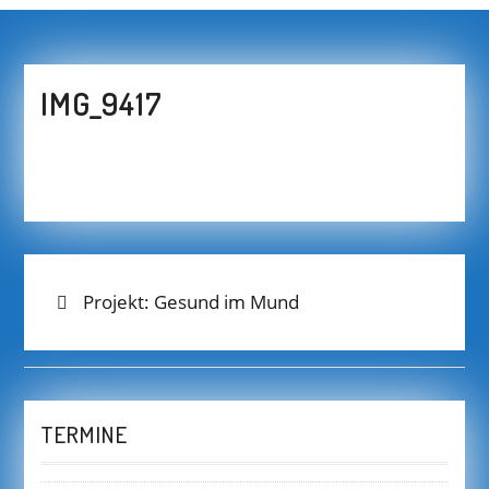
IMG_9417
BEITRAGS-
Previous
Projekt: Gesund im Mund
post:
NAVIGATION
TERMINE