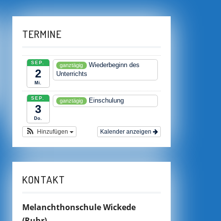
TERMINE
SEP.
Wiederbeginn des
ganztägig
2
Unterrichts
Mi.
SEP.
Einschulung
ganztägig
3
Do.
Hinzufügen
Kalender anzeigen
KONTAKT
Melanchthonschule Wickede
(Ruhr)