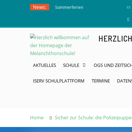
Skip
News:
Sommerferien
to
Ausflug zur
content
Freilichtbühne
Herdringen
HERZLIC
AKTUELLES
SCHULE
OGS UND ZEITSIC
ISERV SCHULPLATTFORM
TERMINE
DATEN
Home
Sicher zur Schule: die Polizeipupp