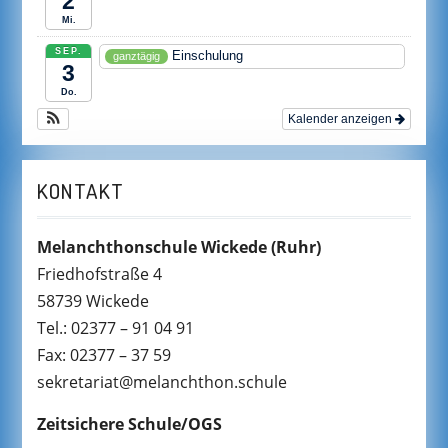
2
Mi.
SEP.
Einschulung
ganztägig
3
Do.
Kalender anzeigen
KONTAKT
Melanchthonschule Wickede
(Ruhr)
Friedhofstraße 4
58739 Wickede
Tel.: 02377 – 91 04 91
Fax: 02377 – 37 59
sekretariat@melanchthon.schule
Zeitsichere Schule/OGS