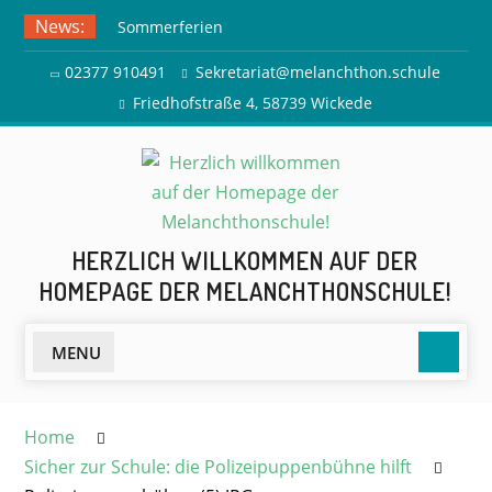
Skip
News:
Sommerferien
to
Ausflug zur Freilichtbühne
content
02377 910491
Sekretariat@melanchthon.schule
Herdringen
Friedhofstraße 4, 58739 Wickede
HERZLICH WILLKOMMEN AUF DER
HOMEPAGE DER MELANCHTHONSCHULE!
Searc
MENU
Home
Sicher zur Schule: die Polizeipuppenbühne hilft