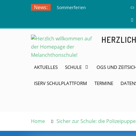
Skip
News:
Sommerferien
to
Ausflug zur
content
Freilichtbühne
Herdringen
HERZLIC
AKTUELLES
SCHULE
OGS UND ZEITSIC
ISERV SCHULPLATTFORM
TERMINE
DATEN
Home
Sicher zur Schule: die Polizeipupp