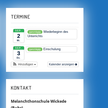
TERMINE
SEP.
Wiederbeginn des
ganztägig
2
Unterrichts
Mi.
SEP.
Einschulung
ganztägig
3
Do.
Hinzufügen
Kalender anzeigen
KONTAKT
Melanchthonschule Wickede
(Ruhr)