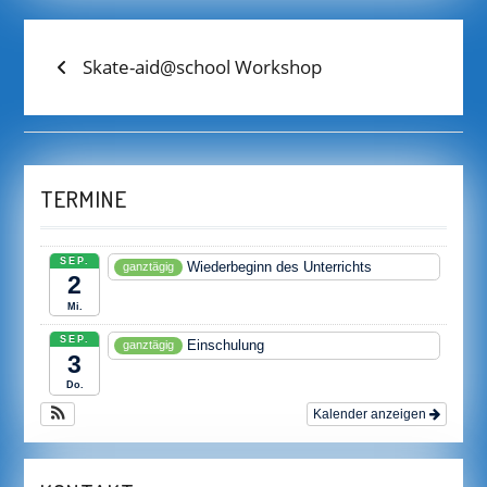
BEITRAGS-
Previous
Skate-aid@school Workshop
post:
NAVIGATION
TERMINE
SEP.
Wiederbeginn des Unterrichts
ganztägig
2
Mi.
SEP.
Einschulung
ganztägig
3
Do.
Kalender anzeigen