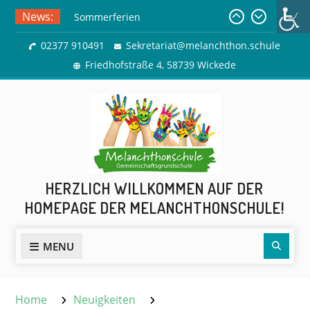
Skip
News:
Sommerferien
to
Ausflug zur Freilichtbühne
content
02377 910491
Sekretariat@melanchthon.schule
Herdringen
Friedhofstraße 4, 58739 Wickede
HERZLICH WILLKOMMEN AUF DER
HOMEPAGE DER MELANCHTHONSCHULE!
Sear
MENU
Home
Neuigkeiten