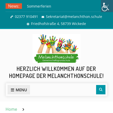
Skip
News:
Sommerferien
to
Ausflug zur Freilichtbühne
content
02377 910491
Sekretariat@melanchthon.schule
Herdringen
Friedhofstraße 4, 58739 Wickede
HERZLICH WILLKOMMEN AUF DER
HOMEPAGE DER MELANCHTHONSCHULE!
Sear
MENU
Home