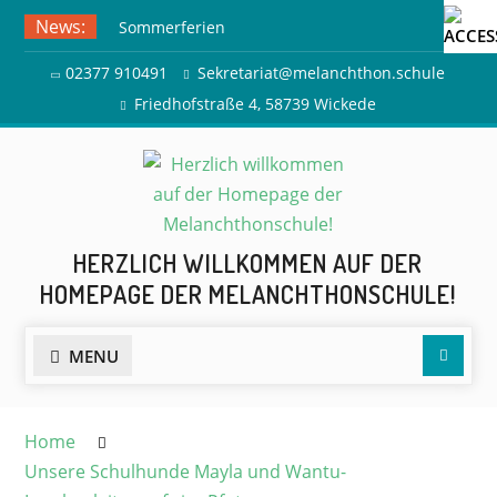
Skip
News:
Sommerferien
to
Ausflug zur Freilichtbühne
content
02377 910491
Sekretariat@melanchthon.schule
Herdringen
Friedhofstraße 4, 58739 Wickede
HERZLICH WILLKOMMEN AUF DER
HOMEPAGE DER MELANCHTHONSCHULE!
Searc
MENU
Home
Unsere Schulhunde Mayla und Wantu-