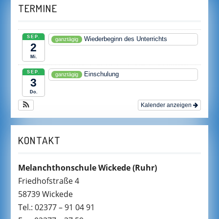
TERMINE
SEP.
Wiederbeginn des Unterrichts
ganztägig
2
Mi.
SEP.
Einschulung
ganztägig
3
Do.
Kalender anzeigen
KONTAKT
Melanchthonschule Wickede
(Ruhr)
Friedhofstraße 4
58739 Wickede
Tel.: 02377 – 91 04 91