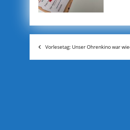
Previous
BEITRAGS-
Vorlesetag: Unser Ohrenkino war wiede
post:
NAVIGATION