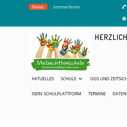
Skip
News:
Sommerferien
to
Ausflug zur
content
Freilichtbühne
Herdringen
HERZLIC
AKTUELLES
SCHULE
OGS UND ZEITSIC
ISERV SCHULPLATTFORM
TERMINE
DATEN