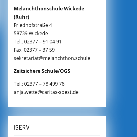
Melanchthonschule Wickede
(Ruhr)
Friedhofstraße 4
58739 Wickede
Tel.: 02377 – 91 04 91
Fax: 02377 – 37 59
sekretariat@melanchthon.schule
Zeitsichere Schule/OGS
Tel.: 02377 – 78 499 78
anja.wette@caritas-soest.de
ISERV