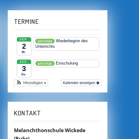
TERMINE
SEP.
Wiederbeginn des
ganztägig
2
Unterrichts
Mi.
SEP.
Einschulung
ganztägig
3
Do.
Hinzufügen
Kalender anzeigen
KONTAKT
Melanchthonschule Wickede
(Ruhr)