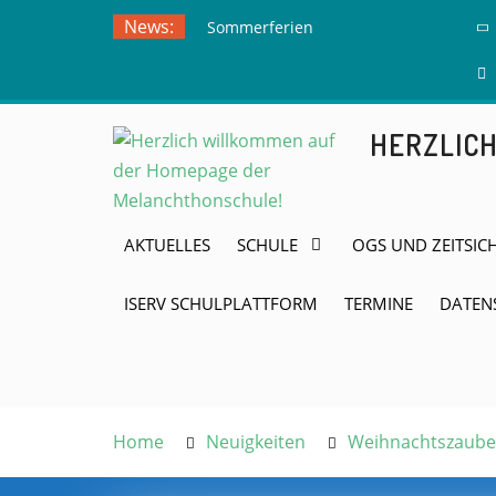
Skip
News:
Sommerferien
to
Ausflug zur
content
Freilichtbühne
Herdringen
HERZLIC
AKTUELLES
SCHULE
OGS UND ZEITSIC
ISERV SCHULPLATTFORM
TERMINE
DATEN
Home
Neuigkeiten
Weihnachtszaube