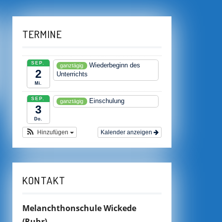
TERMINE
SEP.
Wiederbeginn des
ganztägig
2
Unterrichts
Mi.
SEP.
Einschulung
ganztägig
3
Do.
Hinzufügen
Kalender anzeigen
KONTAKT
Melanchthonschule Wickede
(Ruhr)