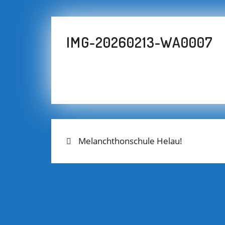
IMG-20260213-WA0007
Previous
BEITRAGS-
Melanchthonschule Helau!
post:
NAVIGATION