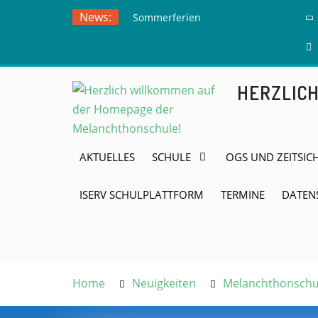
Skip
News:
Sommerferien
to
Ausflug zur
content
Freilichtbühne
Herdringen
HERZLIC
AKTUELLES
SCHULE
OGS UND ZEITSIC
ISERV SCHULPLATTFORM
TERMINE
DATEN
Home
Neuigkeiten
Melanchthonschul