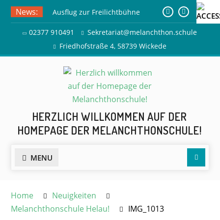
Skip
News:
Ausflug zur Freilichtbühne
to
Herdringen
content
02377 910491
Sekretariat@melanchthon.schule
Sommerferien
Friedhofstraße 4, 58739 Wickede
HERZLICH WILLKOMMEN AUF DER
HOMEPAGE DER MELANCHTHONSCHULE!
Searc
MENU
Home
Neuigkeiten
Melanchthonschule Helau!
IMG_1013