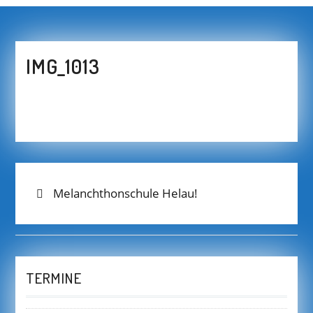
IMG_1013
BEITRAGS-
Previous
Melanchthonschule Helau!
post:
NAVIGATION
TERMINE