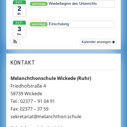
SEP.
Wiederbeginn des Unterrichts
ganztägig
2
Mi.
SEP.
Einschulung
ganztägig
3
Do.
Kalender anzeigen
KONTAKT
Melanchthonschule Wickede
(Ruhr)
Friedhofstraße 4
58739 Wickede
Tel.: 02377 – 91 04 91
Fax: 02377 – 37 59
sekretariat@melanchthon.schule