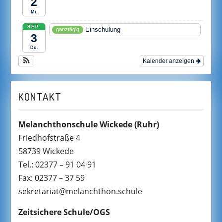
2
Mi.
SEP.
Einschulung
ganztägig
3
Do.
Kalender anzeigen
KONTAKT
Melanchthonschule Wickede
(Ruhr)
Friedhofstraße 4
58739 Wickede
Tel.: 02377 – 91 04 91
Fax: 02377 – 37 59
sekretariat@melanchthon.schule
Zeitsichere Schule/OGS