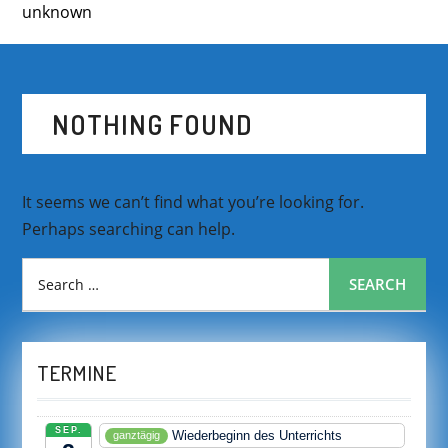
unknown
NOTHING FOUND
It seems we can’t find what you’re looking for.
Perhaps searching can help.
Search
SEARCH
for:
TERMINE
SEP.
Wiederbeginn des Unterrichts
ganztägig