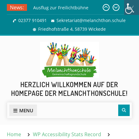
Skip
News:
Ausflug zur Freilichtbühne
to
Herdringen
content
02377 910491
Sekretariat@melanchthon.schule
Sommerferien
Friedhofstraße 4, 58739 Wickede
HERZLICH WILLKOMMEN AUF DER
HOMEPAGE DER MELANCHTHONSCHULE!
Sear
MENU
Home
WP Accessibility Stats Record