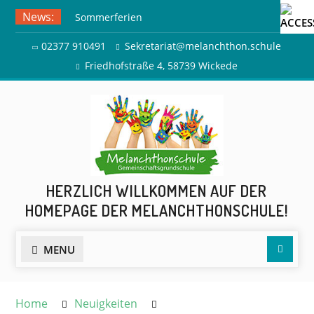
Skip
News:
Sommerferien
to
Ausflug zur Freilichtbühne
content
02377 910491
Sekretariat@melanchthon.schule
Herdringen
Friedhofstraße 4, 58739 Wickede
HERZLICH WILLKOMMEN AUF DER
HOMEPAGE DER MELANCHTHONSCHULE!
Searc
MENU
Home
Neuigkeiten