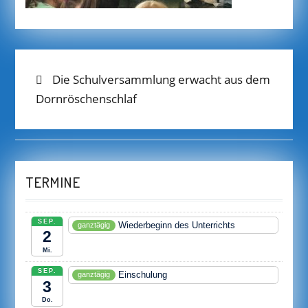
BEITRAGS-
Previous
Die Schulversammlung erwacht aus dem
post:
Dornröschenschlaf
NAVIGATION
TERMINE
SEP.
Wiederbeginn des Unterrichts
ganztägig
2
Mi.
SEP.
Einschulung
ganztägig
3
Do.