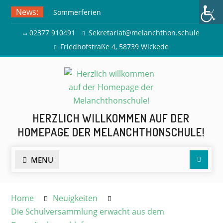
Skip
News:
Sommerferien
to
Ausflug zur Freilichtbühne
content
02377 910491
Sekretariat@melanchthon.schule
Herdringen
Friedhofstraße 4, 58739 Wickede
HERZLICH WILLKOMMEN AUF DER
HOMEPAGE DER MELANCHTHONSCHULE!
Searc
MENU
Home
Neuigkeiten
Die Schulversammlung erwacht aus dem