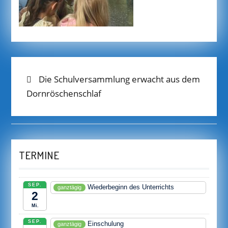
BEITRAGS-
Previous
Die Schulversammlung erwacht aus dem
post:
Dornröschenschlaf
NAVIGATION
TERMINE
SEP.
Wiederbeginn des Unterrichts
ganztägig
2
Mi.
SEP.
Einschulung
ganztägig