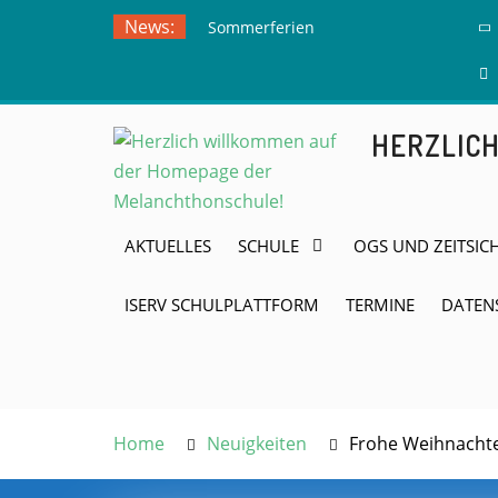
Skip
News:
Sommerferien
to
Ausflug zur
content
Freilichtbühne
Herdringen
HERZLIC
AKTUELLES
SCHULE
OGS UND ZEITSIC
ISERV SCHULPLATTFORM
TERMINE
DATEN
Home
Neuigkeiten
Frohe Weihnacht