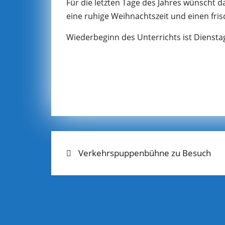
Für die letzten Tage des Jahres wünscht 
eine ruhige Weihnachtszeit und einen fris
Wiederbeginn des Unterrichts ist Dienstag
Previous
BEITRAGS-
Verkehrspuppenbühne zu Besuch
post:
NAVIGATION