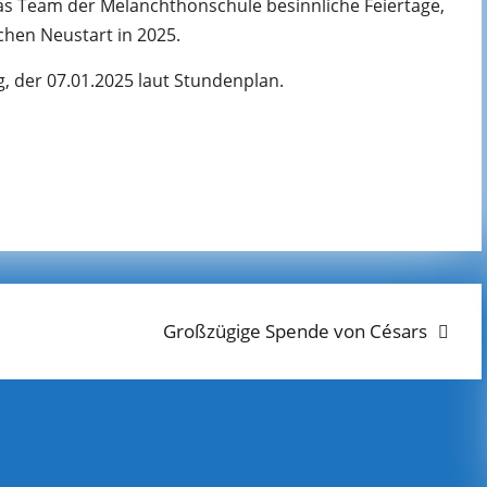
das Team der Melanchthonschule besinnliche Feiertage,
chen Neustart in 2025.
, der 07.01.2025 laut Stundenplan.
Next
Großzügige Spende von Césars
post: