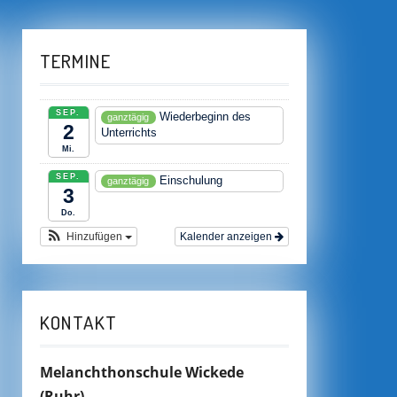
TERMINE
SEP.
Wiederbeginn des
ganztägig
2
Unterrichts
Mi.
SEP.
Einschulung
ganztägig
3
Do.
Hinzufügen
Kalender anzeigen
KONTAKT
Melanchthonschule Wickede
(Ruhr)