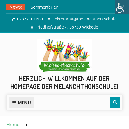
Skip
News:
Sommerferien
to
Ausflug zur Freilichtbühne
content
02377 910491
Sekretariat@melanchthon.schule
Herdringen
Friedhofstraße 4, 58739 Wickede
HERZLICH WILLKOMMEN AUF DER
HOMEPAGE DER MELANCHTHONSCHULE!
Sear
MENU
Home